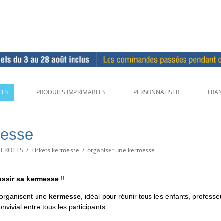
TES
PRODUITS IMPRIMABLES
PERSONNALISER
TRAN
messe
UMEROTES
/
Tickets kermesse
/
organiser une kermesse
éussir sa kermesse
!!
 organisent une
kermesse
, idéal pour réunir tous les enfants, profess
ivial entre tous les participants.