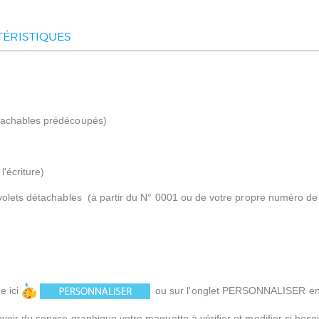
ÉRISTIQUES
tachables prédécoupés)
l'écriture)
 volets détachables (à partir du N° 0001 ou de votre propre numéro de
e ici
ou sur l'onglet PERSONNALISER en 
oir du service graphique votre maquette à vérifier et modifier si beso