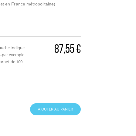
ost en France métropolitaine)
87,55 €
gauche indique
....par exemple
carnet de 100
AJOUTER AU PANIER