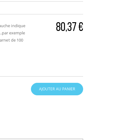
80,37 €
gauche indique
....par exemple
carnet de 100
AJOUTER AU PANIER