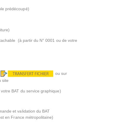
ble prédécoupé)
iture)
étachable (à partir du N° 0001 ou de votre
i
ou sur
 site
 votre BAT du service graphique)
mande et validation du BAT
ost en France métropolitaine)